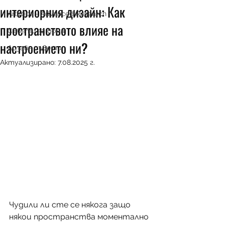
интериорния дизайн: Как
Art4002 - Advanced Research
пространството влияе на
Съвети за дома
настроението ни?
Дизайн съвети
Актуализирано:
7.08.2025 г.
Чудили ли сте се някога защо 
някои пространства моментално 