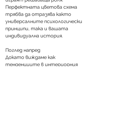
Перфектната цветова схема 
трябва да отразява както 
универсалните психологически 
принципи, така и вашата 
индивидуална история.
Поглед напред
Докато виждаме как 
тенденциите в интериорния 
дизайн се развиват, цветовата 
психология остава 
фундаментален принцип в 
създаването на пространства, 
които не само изглеждат 
красиви, но и подкрепят нашето 
благосъстояние. Независимо 
дали планирате цялостно 
обновяване или просто 