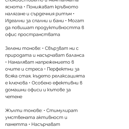
яснота • Понижават кръвното 
налягане и сърдечния ритъм • 
Идеални за спални и бани • Могат 
да повишат продуктивността в 
офис пространствата
Зелени тонове: • Свързват ни с 
природата и насърчават баланса 
• Намаляват напрежението в 
очите и стреса • Перфектни за 
всяка стая, където релаксацията 
е ключова • Особено ефективни в 
домашни офиси и кътове за 
четене
Жълти тонове: • Стимулират 
умствената активност и 
паметта • Насърчават 