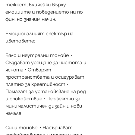
тежест, влияейки върху 
емоциите и поведението ни по 
фин, но значим начин.
Емоционалният спектър на 
цветовете:
Бяло и неутрални тонове: • 
Създават усещане за чистота и 
яснота • Отварят 
пространствата и осигуряват 
платно за креативност • 
Помагат за установяване на ред 
и спокойствие • Перфектни за 
минималистичен дизайн и нови 
начала
Сини тонове: • Насърчават 
спокойствието и менталната 