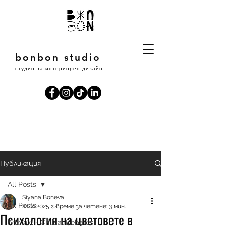
bonbon studio
студио за интериорен дизайн
Публикация
All Posts
Siyana Boneva
All Posts
22.01.2025 г.
време за четене: 3 мин.
Психология на цветовете в
Art4001 - Critical Debates