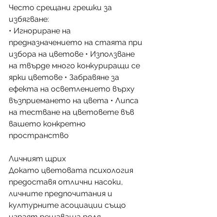
Често срещани грешки за 
избягване: 
• Игнориране на 
предназначението на стаята при 
избора на цветове • Използване 
на твърде много конкуриращи се 
ярки цветове • Забравяне за 
ефекта на осветлението върху 
възприемането на цвета • Липса 
на тестване на цветовете във 
вашето конкретно 
пространство
Личният щрих
Докато цветовата психология 
предоставя отлични насоки, 
личните предпочитания и 
културните асоциации също 
играят решаваща роля. 