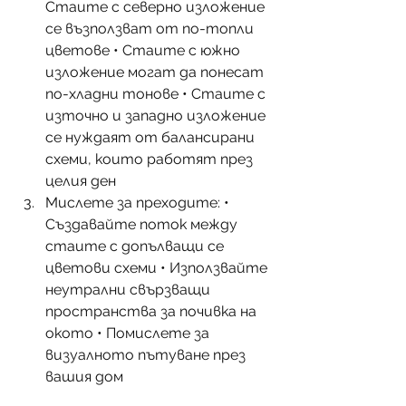
Стаите с северно изложение 
се възползват от по-топли 
цветове • Стаите с южно 
изложение могат да понесат 
по-хладни тонове • Стаите с 
източно и западно изложение 
се нуждаят от балансирани 
схеми, които работят през 
целия ден
Мислете за преходите: • 
Създавайте поток между 
стаите с допълващи се 
цветови схеми • Използвайте 
неутрални свързващи 
пространства за почивка на 
окото • Помислете за 
визуалното пътуване през 
вашия дом