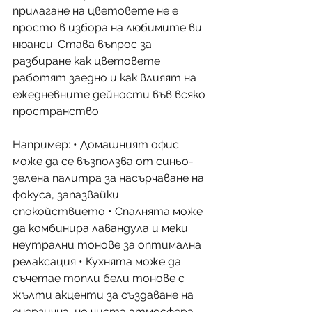
прилагане на цветовете не е 
просто в избора на любимите ви 
нюанси. Става въпрос за 
разбиране как цветовете 
работят заедно и как влияят на 
ежедневните дейности във всяко 
пространство.
Например: • Домашният офис 
може да се възползва от синьо-
зелена палитра за насърчаване на 
фокуса, запазвайки 
спокойствието • Спалнята може 
да комбинира лавандула и меки 
неутрални тонове за оптимална 
релаксация • Кухнята може да 
съчетае топли бели тонове с 
жълти акценти за създаване на 
енергична, но чиста атмосфера