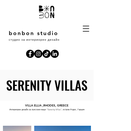
bonbon studio
студио за интериорен дизайн
SERENITY VILLAS
SERENITY VILLAS
VILLA ELLIA ,RHODES, GREECE
Интериорен дизайн за луксозни къщи "Serenity Villas", остров Родос, Гърция