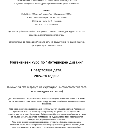
За записване и запитвания:
bonbon.creative.studio@gmail.com
* Ще има специална изненада от организаторите (игра с томбола)
ЦЕНА:
Early Bird - 290лв. за 1 човек (до 1 Септември 2025г.)
след 1-ви Септември - 320лв. за 1 човек
250лв. за групи (от 3+ човека)
Местата са ограничени.
Организатор: bonbon.studio – интериорно студио с мисия да създава не просто
красиви, а смислени пространства.
Събитието ще се проведе в Учебните зали на Волан Транс гр. Варна (партер).
гр. Варна, бул. Сливница 166А
Интензивен курс по "Интериорен дизайн"
Предстояща дата:
2026-та година
(в момента сме в процес на изграждане на самостоятелна зала
за провеждане на лекции)
Два изключително информативни и интензивни дни, в които всеки от вас може
да се запознае с това какво точно представлява професията на интериорния
дизайнер.
Като хора, които прекарваме една голяма част от нашето време в “затворени
пространства”, не трябва да забравяме, че трябва да се чувстваме
комфортно, когато ги обитаваме. Работата на Интериорния дизайнер не е само
да избере мебели, цветове и материи, но и да направи тези пространства
комфортни, функционални и приятни.
Този курс е насочен към инвеститори, студенти, брокери, начинаещи и
любители, които имат интерес и желание да работят над лични проекти, или
имат желание да се запознаят с професията на интериорния дизайнер.