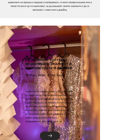
развитието на бранша и предлага платформата, от която професионалистите в
областта могат да се възползват, за да разширят своите хоризонти и да се
запознаят с новостите в дизайна.
Ре-мислене: културна
рециклирана реалност в
архитектурата и дизайна
20 Март, 2026г. @ КАБ Варна
В рамките на поредната дискусия, архитекти
и дизайнери се събраха около темата за „ре-
мисленето“ като процес на преосмисляне на
съществуващото, на паметта и на стойността
на обектите и средата, в която живеем.
Разговорът премина през различни мащаби –
от интериорния детайл до градската тъкан – и
очерта редица важни въпроси,
предизвикателства и възможности.