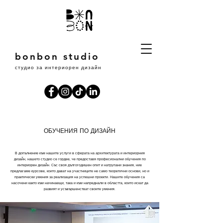
bonbon studio
студио за интериорен дизайн
ОБУЧЕНИЯ ПО ДИЗАЙН
В допълнение към нашите услуги в сферата на архитектурата и интериорния
дизайн, нашето студио се гордее, че предоставя професионални обучения по
интериорен дизайн. Със своя дългогодишен опит и натрупани знания, ние
предлагаме курсове, които дават на участниците не само теоретични основи, но и
практически умения за реализация на успешни проекти. Нашите обучения са
насочени както към начинаещи, така и към напреднали в областта, които искат да
развият и усъвършенстват своите умения.