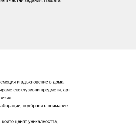
 или частни задания. Нашата
 емоция и вдъхновение в дома.
ираме ексклузивни предмети, арт
визия.
лаборации, подбрани с внимание
, които ценят уникалността,