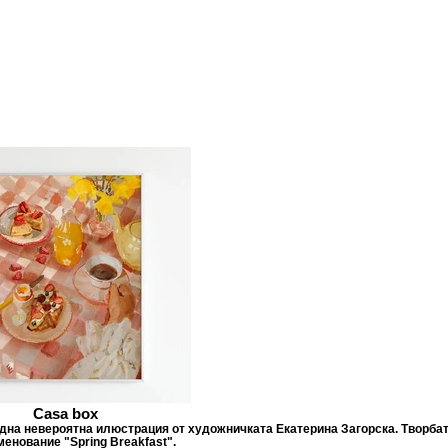
Casa box
една невероятна илюстрация от художничката Екатерина Загорска. Творба
менование "Spring Breakfast".