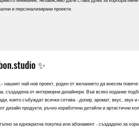
димото внимание, независимо дали става дума за корпоративни
нални и персонализирани проекти.
bon.studio ✨
x
– нашият най-нов проект, роден от желанието да внесем повече
ма, създадена от интериорни дизайнери. Във всяко издание подб
ди, които събуждат всички сетива - допир, аромат, вкус, звук и 
 от дизайн продукти, ръчно изработени детайли и артистични ко
тъпно за еднократна покупка или абонамент - създадено за хора