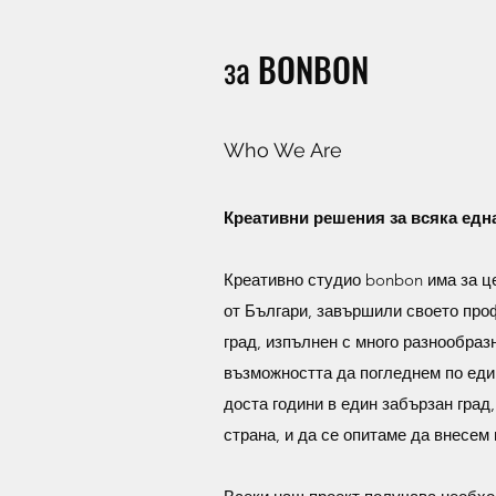
за BONBON
Who We Are
Креативни решения за всяка едн
Креативно студио bonbon има за це
от Българи, завършили своето проф
град, изпълнен с много разнообраз
възможността да погледнем по еди
доста години в един забързан град
страна, и да се опитаме да внесем