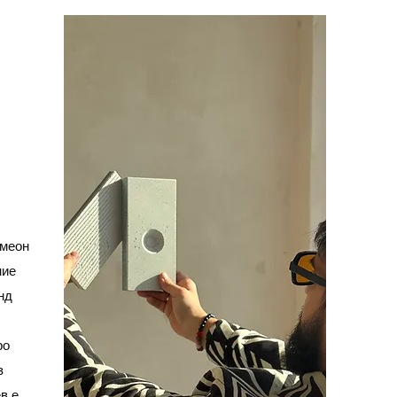
имеон
ние
нд
ро
з
в е