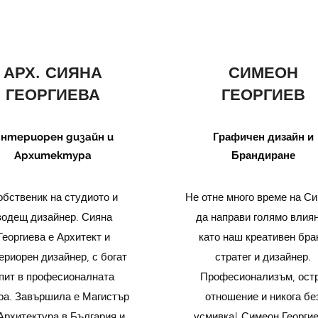
АРХ. СИЯНА
СИМЕОН
ГЕОРГИЕВА
ГЕОРГИЕВ
Графичен дизайн и
нтериорен дизайн и
Брандиране
Архитектура
обственик на студиото и
Не отне много време на С
водещ дизайнер. Сияна
да направи голямо влия
Георгиева е Архитект и
като наш креативен бра
ериорен дизайнер, с богат
стратег и дизайнер.
пит в професионалната
Професионализъм, ост
ра. Завършила е Магистър
отношение и никога бе
Архитектура в България и
усмивка! Симеон Георгие