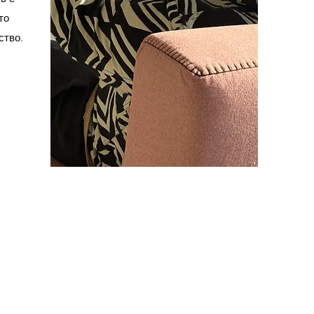
то
ство.