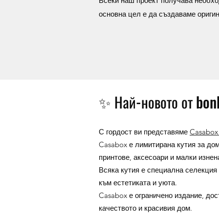
Всеки наш проект получава необхо
основна цел е да създаваме ориги
✨ Най-новото от bon
С гордост ви представяме
Casabo
Casabox е лимитирана кутия за до
принтове, аксесоари и малки изнена
Всяка кутия е специална селекция
към естетиката и уюта.
Casabox е ограничено издание, дос
качеството и красивия дом.