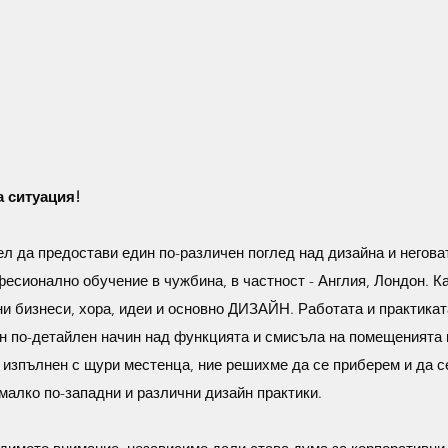
а ситуация!
л да предостави един по-различен поглед над дизайна и негова
есионално обучение в чужбина, в частност - Англия, Лондон. К
ни бизнеси, хора, идеи и основно ДИЗАЙН. Работата и практикат
н по-детайлен начин над функцията и смисъла на помещенията 
, изпълнен с щури местенца, ние решихме да се приберем и да 
 малко по-западни и различни дизайн практики.