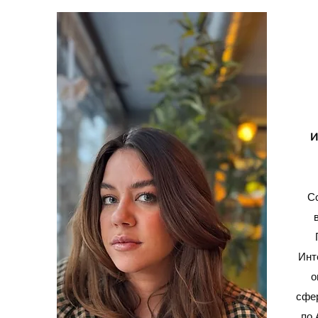
И
С
Инт
о
сфе
по 